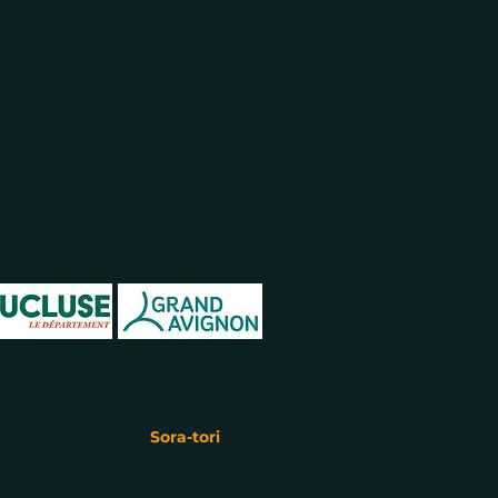
Préparer un tournage
Education aux métiers de l'image
Associations
Nous contacter
Filmographie
Actualités
aucluse. Design by
Sora-tori
Mentions légale