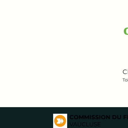
C
To
COMMISSION DU F
VAUCLUSE