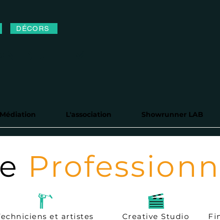
DÉCORS
N DU FILM
Médiation
L'association
Showrunner LAB
re
Professionn
Techniciens et artistes
Creative Studio
Fi