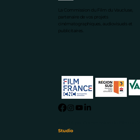
La Commission du Film du Vaucluse,
partenaire de vos projets
cinématographiques, audiovisuels et
publicitaires.
© 2024 par Commission du Film du V
Studio