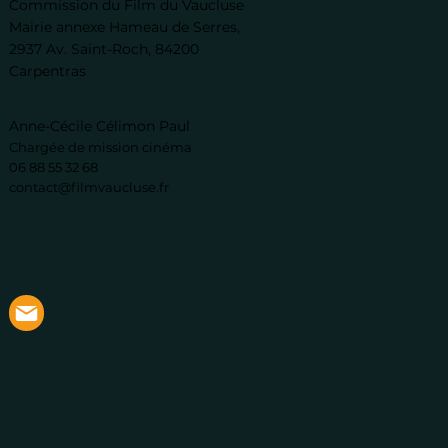
Commission du Film du Vaucluse
Mairie annexe Hameau de Serres,
2937 Av. Saint-Roch, 84200
Carpentras
Anne-Cécile Célimon Paul
Chargée de mission cinéma
06 88 55 32 68
contact@filmvaucluse.fr
s
Politique de confidentialité