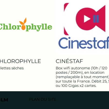
durées flexibles (à partir d’1
heure). En faisant appel à PIA
vous bénéficiez d’un service
efficace, réactif, facilitant vos
démarches administratives e
garantie de toute légalité.
De plus vous participez à
l’emploi local et à l’insertion 
Vaucluse.
HLOROPHYLLE
CINÉSTAF
ilettes sèches
Box wifi autonome (10h / 120
postes / 200m), en location
(remplaçable à tout moment
sur toute la France. Débit 25,
ou 100 Gigas x2 cartes.
ILM
PLAN DU SITE