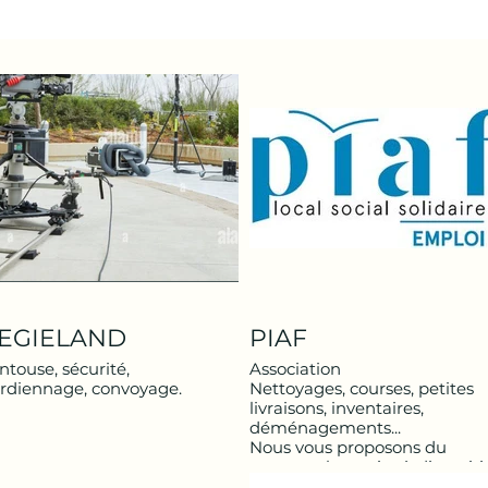
EGIELAND
PIAF
ntouse, sécurité,
Association
rdiennage, convoyage.
Nettoyages, courses, petites
livraisons, inventaires,
déménagements...
Nous vous proposons du
personnel en mise à dispositi
pour des missions de travail, 