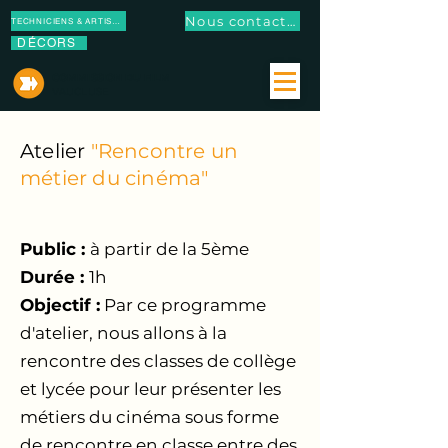
Nous contacter
TECHNICIENS & ARTISTES
DÉCORS
COMMISSION DU FILM
VAUCLUSE
Atelier
"Rencontre un
métier du cinéma"
Public :
à partir de la 5ème
Durée :
1h
Objectif :
Par ce programme
d'atelier, nous allons à la
rencontre des classes de collège
et lycée pour leur présenter les
métiers du cinéma sous forme
de rencontre en classe entre des