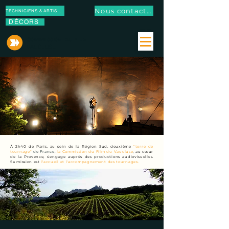
Nous contacter
TECHNICIENS & ARTISTES
DÉCORS
COMMISSION DU FILM
VAUCLUSE
À 2h40 de Paris, au sein de la Région Sud, deuxième
"terre de
tournage"
de France
,
la Commission du Film du Vaucluse
, au cœur
de la Provence, s'engage auprès des productions audiovisuelles.
Sa
mission
est
l'accueil et l'accompagnement des tournages.